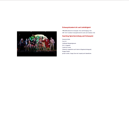
Schauspielunterricht und Lehrtätigkeit
1992
-1995 Zentrum für Schauspiel, Tanz und Bewegung, Köln
1997- 2017 Comedia Schauspielschule für Laien und Amateure, Köln
Coaching Sprecherziehung und Schauspiel
Deutsche Welle
Post AG
Stattheater Mengeringhausen
RAA, Wuppertal
Partner für Schule
(Theater für Jugendliche und Kinder mit Migrationshintergrund)
Wupper-Theater
private Schüler, Sänger (Tanz der Vampire) und Kabarettisten